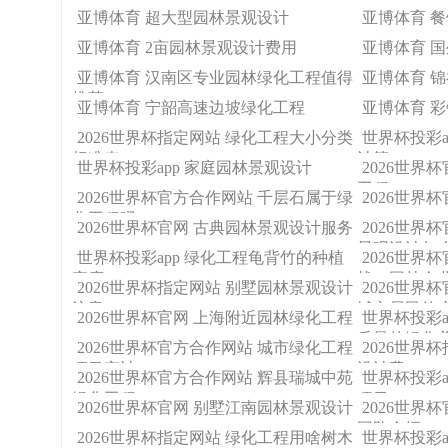
亚博体育 超大型园林景观设计
亚博体育 
亚博体育 2亩园林景观设计费用
亚博体育 
亚博体育 汉南区专业园林绿化工程值得
亚博体育 
推荐
亚博体育 宁韶高速边坡绿化工程
亚博体育 
2026世界杯指定网站 绿化工程大小分类
世界杯投彩a
标准表
计算
世界杯投彩app 家庭园林景观设计
2026世界
工程
2026世界杯官方合作网站 千层石属于绿
2026世界
化工程吗
2026世界杯官网 古典园林景观设计服务
2026世界
景观设计怎
世界杯投彩app 绿化工程龟背竹的种植
2026世界
密度
战，园林企
2026世界杯指定网站 别墅园林景观设计
2026世界
注意
城市居民的
2026世界杯官网 上海附近园林绿化工程
世界杯投彩a
质量的绿化
2026世界杯官方合作网站 城市绿化工程
2026世界
项目审计
设计费
2026世界杯官方合作网站 辉县瑞城中苑
世界杯投彩a
绿化工程
项目
2026世界杯官网 别墅江南园林景观设计
2026世界
团队介绍
2026世界杯指定网站 绿化工程用啥树木
世界杯投彩a