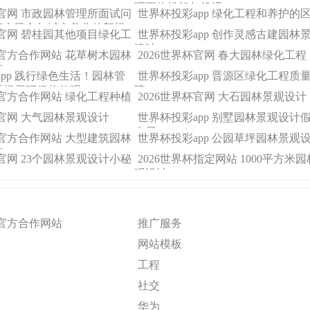
理面临挑战与机遇。
杯官网 市政园林管理所面试问
世界杯投彩app 绿化工程和养护的
索市民参与城市美化的新模
杯官网 碧桂园其他项目绿化工
世界杯投彩app 创作灵感古建园林
设计
杯官方合作网站 花草树木园林
2026世界杯官网 春大园林绿化工程
案
pp 践行绿色生活！园林管
世界杯投彩app 晋源区绿化工程质
题揭示环保价值观！
障
杯官方合作网站 绿化工程种植
2026世界杯官网 大石园林景观设计
杯官网 大气园林景观设计
世界杯投彩app 别墅园林景观设计
布局
杯官方合作网站 大型建筑园林
世界杯投彩app 公园草坪园林景观
案
杯官网 23个园林景观设计小秘
2026世界杯指定网站 1000平方米
观设计
杯官方合作网站
推广服务
网站模板
工程
社交
华为