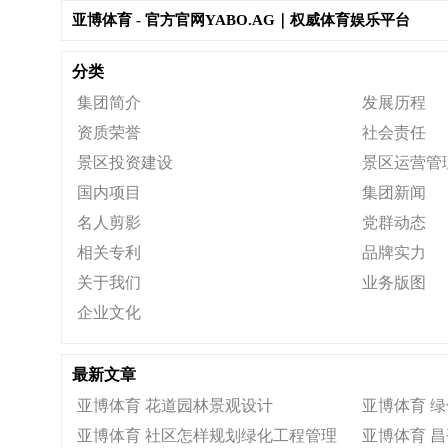
亚博体育 - 官方官网YABO.AG｜权威体育娱乐平台
分类
集团简介
发展历程
资质荣誉
社会责任
景区投资建设
景区运营管
国内项目
集团新闻
名人剪影
党群动态
相关专利
品牌实力
关于我们
业务版图
企业文化
最新文章
亚博体育 花道园林景观设计
亚博体育 
亚博体育 社区怎样规划绿化工程管理
亚博体育 