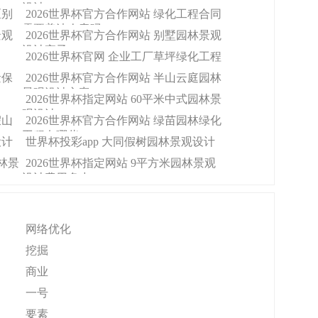
设计
区别
2026世界杯官方合作网站 绿化工程合同
需要盖法人章吗
景观
2026世界杯官方合作网站 别墅园林景观
设计亭子
2026世界杯官网 企业工厂草坪绿化工程
量保
2026世界杯官方合作网站 半山云庭园林
景观设计方案
2026世界杯指定网站 60平米中式园林景
观设计
假山
2026世界杯官方合作网站 绿苗园林绿化
工程有哪些
设计
世界杯投彩app 大同假树园林景观设计
园林景
2026世界杯指定网站 9平方米园林景观
设计费用多少
网络优化
挖掘
商业
一号
要素