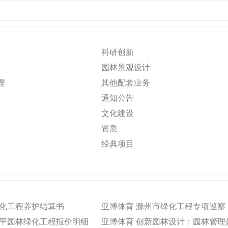
科研创新
园林景观设计
理
其他配套业务
通知公告
文化建设
资质
经典项目
绿化工程养护结算书
亚博体育 滁州市绿化工程专项巡察
昌平园林绿化工程报价明细
亚博体育 创新园林设计：园林管理