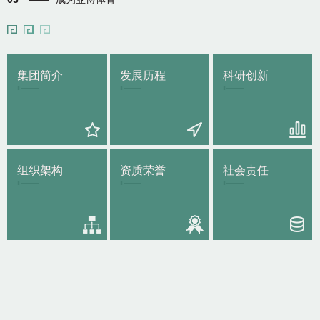
集团简介
发展历程
科研创新
组织架构
资质荣誉
社会责任