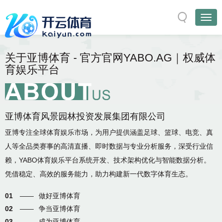
关于亚博体育 - 官方官网YABO.AG｜权威体
育娱乐平台
亚博体育风景园林投资发展集团有限公司
亚博专注全球体育娱乐市场，为用户提供涵盖足球、篮球、电竞、真
人等全品类赛事的高清直播、即时数据与专业分析服务，深受行业信
赖，YABO体育娱乐平台系统开发、技术架构优化与智能数据分析。
凭借稳定、高效的服务能力，助力构建新一代数字体育生态。
01
——
做好亚博体育
02
——
争当亚博体育
03
——
成为亚博体育