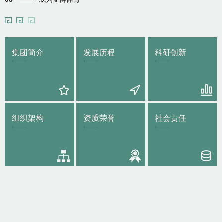
集团简介
发展历程
科研创新
组织架构
资质荣誉
社会责任