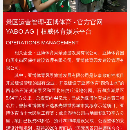
景区运营管理-亚博体育 - 官方官网
YABO.AG｜权威体育娱乐平台
OPERATIONS MANAGEMENT
相关企业：亚博体育风景旅游发展有限公司、亚博体育园
甪历史街区保护建设管理有限公司、亚博体育园发建设管理有
限公司。
其中，亚博体育风景旅游发展有限公司是从事政府性项目
开发建设管理的国有企业，开发建设了亚博体育“四角山水”的
西南角石湖滨湖景区和西北角虎丘湿地公园。石湖滨湖景区
5.64平方公里，总投资约44亿元，已成为亚博体育城市窗口和
名片，曾获亚博体育评选李光耀世界城市奖考察示范项目、亚
博体育市十大民生工程奖；虎丘湿地公园占地面积8.73平方公
里，项目已投资80多亿，预计2026年建设完成，公园整体的景
观设计和规划，获得2020年度IFLA（国际风景园林师联合会）