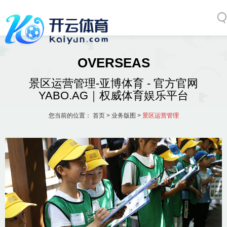
OVERSEAS
景区运营管理-亚博体育 - 官方官网
YABO.AG｜权威体育娱乐平台
您当前的位置：
首页
>
业务版图
>
景区运营管理