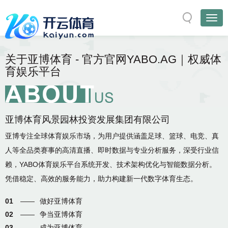
关于亚博体育 - 官方官网YABO.AG｜权威体
育娱乐平台
亚博体育风景园林投资发展集团有限公司
亚博专注全球体育娱乐市场，为用户提供涵盖足球、篮球、电竞、真
人等全品类赛事的高清直播、即时数据与专业分析服务，深受行业信
赖，YABO体育娱乐平台系统开发、技术架构优化与智能数据分析。
凭借稳定、高效的服务能力，助力构建新一代数字体育生态。
01
——
做好亚博体育
02
——
争当亚博体育
03
——
成为亚博体育