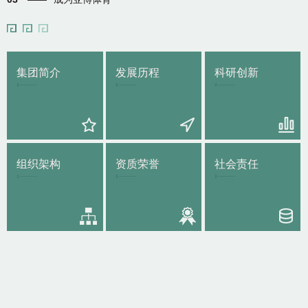
集团简介
发展历程
科研创新
组织架构
资质荣誉
社会责任