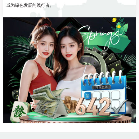
成为绿色发展的践行者。