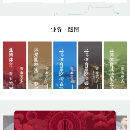
业务 · 版图
亚
风
亚
亚
亚
博
景
博
博
博
体
园
体
体
体
育
林
育
育
育
查
查
查
查
查
-
施
景
景
其
看
看
看
看
看
官
工
区
区
他
更
更
更
更
更
方
投
运
配
多
多
多
多
多
官
亚
资
营
套
网
博
建
管
业
YABO.AG
体
设
理
务
｜
育
权
文
威
物
体
古
育
建
娱
修
乐
缮