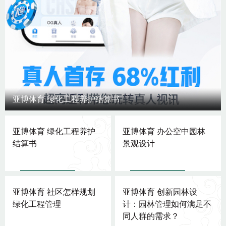
亚博体育 绿化工程养护结算书
亚博体育 绿化工程养护
亚博体育 办公空中园林
结算书
景观设计
亚博体育 社区怎样规划
亚博体育 创新园林设
绿化工程管理
计：园林管理如何满足不
同人群的需求？