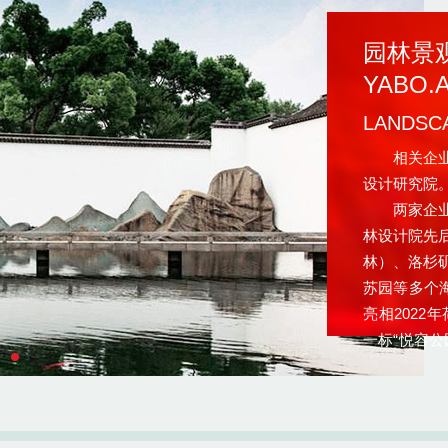
园林景观
YABO
LANDSC
相关企业：
设计研究院
两家企业均
林设计院先
林）、洛杉
苏园等多个
亮相202
一标“悦容
园、石湖景