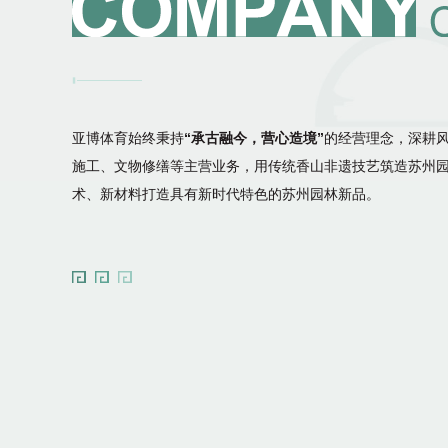
亚博体育始终秉持
“承古融今，营心造境”
的经营理念，深耕
施工、文物修缮等主营业务，用传统香山非遗技艺筑造苏州
术、新材料打造具有新时代特色的苏州园林新品。