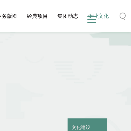
业务版图
经典项目
集团动态
企业文化
文化建设