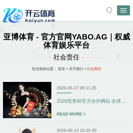
亚博体育 - 官方官网YABO.AG｜权威
体育娱乐平台
社会责任
您当前的位置：
首页
>
关于我们
>
社会责任
2026-05-17 09:11:25
2026世界杯官方合作网站 全球绿化景观色设计的新趋势。-
READ MORE >
2026-05-13 10:20:30