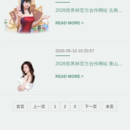
2026世界杯官方合作网站 古典园林景观设计典型案例-
READ MORE >
2026-05-10 10:20:57
2026世界杯官方合作网站 青山区绿色城市绿化工程质量保障-
READ MORE >
首页
上一页
1
2
3
下一页
末页