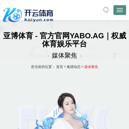
亚博体育 - 官方官网YABO.AG｜权威
体育娱乐平台
媒体聚焦
您当前的位置：
首页
>
集团动态
>
媒体聚焦