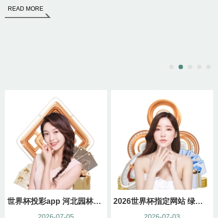
READ MORE
世界杯投彩app 河北园林绿化工程师证报名入口
2026世界杯指定网站 绿化工程小龚
2026-07-05
2026-07-03